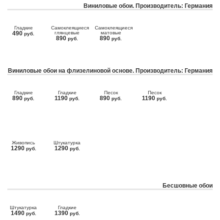
Виниловые обои. Производитель: Германия
Гладкие
Самоклеящиеся
Самоклеящиеся
490
глянцевые
матовые
руб.
890
890
руб.
руб.
Виниловые обои на флизелиновой основе. Производитель: Германия
Гладкие
Гладкие
Песок
Песок
890
1190
890
1190
руб.
руб.
руб.
руб.
Живопись
Штукатурка
1290
1290
руб.
руб.
Бесшовные обои
Штукатурка
Гладкие
1490
1390
руб.
руб.