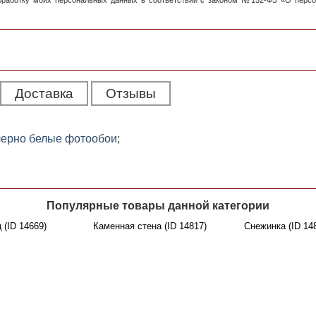
обработку моих персональных данных в соответствии с законом №152-ФЗ «О перс
Доставка
Отзывы
черно белые фотообои
;
Популярные товары данной категории
 (ID 14669)
Каменная стена (ID 14817)
Снежинка (ID 14