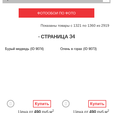
Детские
3D фотообои
Карты
Перспектива
ФОТООБОИ ПО ФОТО
Макро фото
Города
Текстуры и узоры
Абстракция
Показаны товары с 1321 по 1360 из 2919
Этнические
Живопись
Природа
Моря и пляжи
- СТРАНИЦА 34
Цветы и растения
Животный мир
Спорт
Небо и космос
Бурый медведь (ID 9074)
Олень в горах (ID 9073)
Еда и напитки
Архитектура
Транспорт
Камин
Фэнтези
Граффити
Дорога
Панорамы
Ангелы
Нежность
Новый год
Купить
Купить
2
2
Цена
от
490
руб.м
Цена
от
490
руб.м