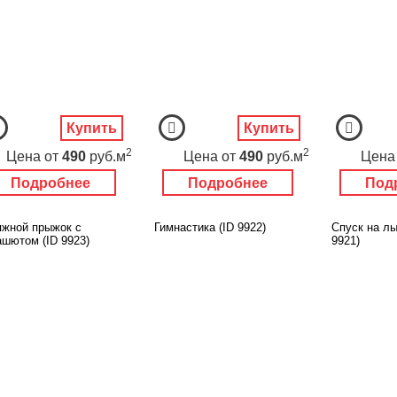
Купить
Купить
2
2
Цена
от
490
руб.м
Цена
от
490
руб.м
Цена
Подробнее
Подробнее
Под
яжной прыжок с
Гимнастика (ID 9922)
Спуск на лы
ашютом (ID 9923)
9921)