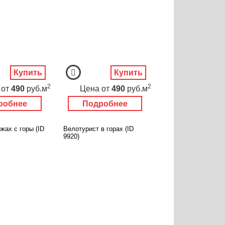
Купить
Купить
2
2
от
490
руб.м
Цена
от
490
руб.м
робнее
Подробнее
жах с горы (ID
Велотурист в горах (ID
9920)