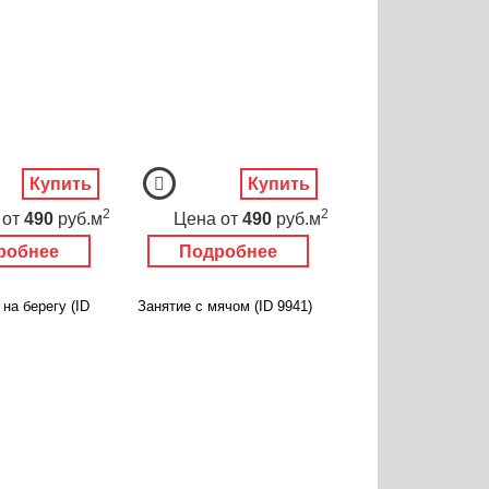
Купить
Купить
2
2
от
490
руб.м
Цена
от
490
руб.м
робнее
Подробнее
на берегу (ID
Занятие с мячом (ID 9941)