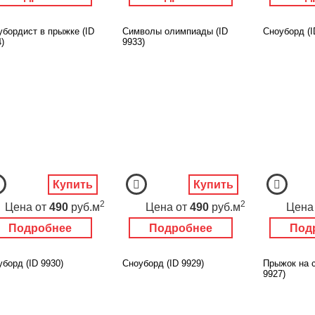
убордист в прыжке (ID
Символы олимпиады (ID
Сноуборд (I
)
9933)
Купить
Купить
2
2
Цена
от
490
руб.м
Цена
от
490
руб.м
Цена
Подробнее
Подробнее
Под
борд (ID 9930)
Сноуборд (ID 9929)
Прыжок на с
9927)