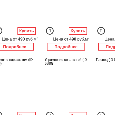
Купить
Купить
2
2
Цена
от
490
руб.м
Цена
от
490
руб.м
Цена
Подробнее
Подробнее
Под
жок с парашютом (ID
Упражнение со штангой (ID
Пловец (ID 
)
9890)