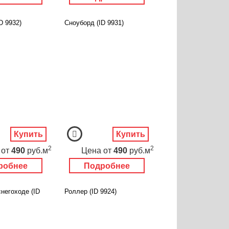
D 9932)
Сноуборд (ID 9931)
Купить
Купить
2
2
от
490
руб.м
Цена
от
490
руб.м
робнее
Подробнее
негоходе (ID
Роллер (ID 9924)