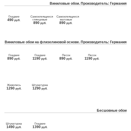
Виниловые обои. Производитель: Германия
Гладкие
Самоклеящиеся
Самоклеящиеся
490
глянцевые
матовые
руб.
890
890
руб.
руб.
Виниловые обои на флизелиновой основе. Производитель: Германия
Гладкие
Гладкие
Песок
Песок
890
1190
890
1190
руб.
руб.
руб.
руб.
Живопись
Штукатурка
1290
1290
руб.
руб.
Бесшовные обои
Штукатурка
Гладкие
1490
1390
руб.
руб.