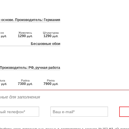
 основе. Производитель: Германия
сок
Живопись
Штукатурка
0
1290
1290
руб.
руб.
руб.
Бесшовные обои
 Производитель: РФ, ручная работа
tura
Patina
Pietra
0
7300
7900
руб.
руб.
руб.
ьные для заполнения