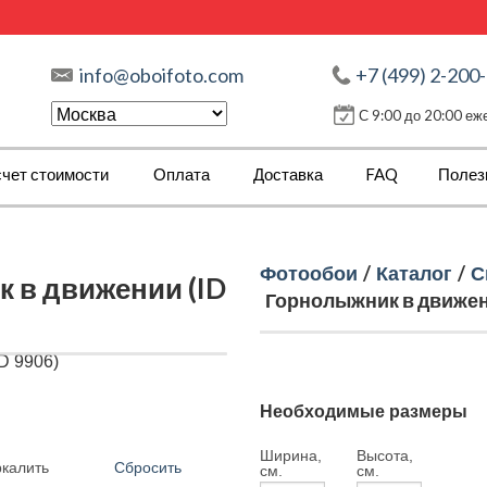
info@oboifoto.com
+7 (499) 2-200
С 9:00 до 20:00 е
чет стоимости
Оплата
Доставка
FAQ
Полез
Фотообои
/
Каталог
/
С
 в движении (ID
Горнолыжник в движени
Необходимые размеры
Ширина,
Высота,
Сбросить
ркалить
см.
см.