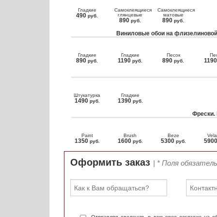
Гладкие
Самоклеящиеся
Самоклеящиеся
490
глянцевые
матовые
руб.
890
890
руб.
руб.
Виниловые обои на флизелиновой
Гладкие
Гладкие
Песок
Пе
890
1190
890
119
руб.
руб.
руб.
Штукатурка
Гладкие
1490
1390
руб.
руб.
Фрески.
Paint
Brush
Beze
Vela
1350
1600
5300
590
руб.
руб.
руб.
Оформить заказ
| * Поля обязател