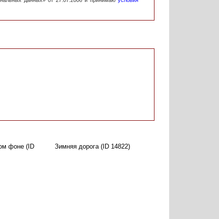
ональных данных» от 27.07.2006 и принимаю
условия
ом фоне (ID
Зимняя дорога (ID 14822)