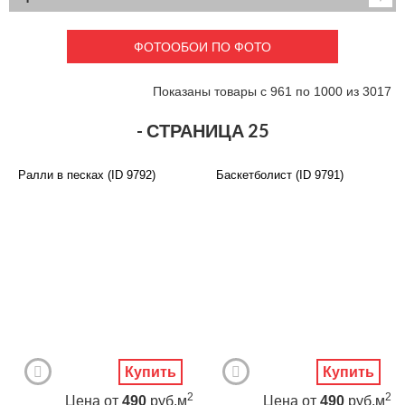
Детские
3D фотообои
Карты
Перспектива
ФОТООБОИ ПО ФОТО
Макро фото
Города
Текстуры и узоры
Абстракция
Показаны товары с 961 по 1000 из 3017
Этнические
Живопись
Природа
Моря и пляжи
- СТРАНИЦА 25
Цветы и растения
Животный мир
Спорт
Небо и космос
Ралли в песках (ID 9792)
Баскетболист (ID 9791)
Еда и напитки
Архитектура
Транспорт
Камин
Фэнтези
Граффити
Дорога
Панорамы
Ангелы
Нежность
Новый год
Купить
Купить
2
2
Цена
от
490
руб.м
Цена
от
490
руб.м