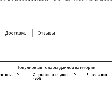
обработку моих персональных данных в соответствии с законом №152-ФЗ «О перс
Доставка
Отзывы
Популярные товары данной категории
енышами (ID
Старая железная дорога (ID
Белка на ветке (
4264)