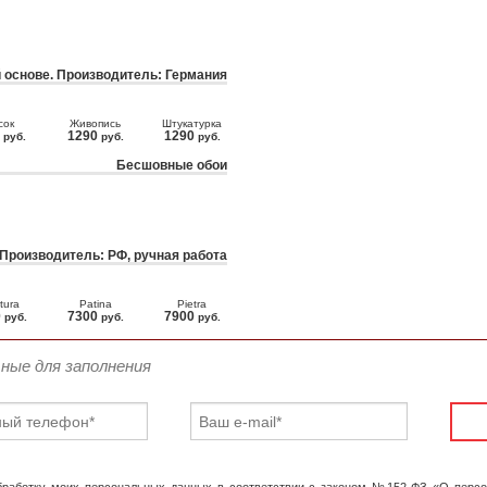
 основе. Производитель: Германия
сок
Живопись
Штукатурка
0
1290
1290
руб.
руб.
руб.
Бесшовные обои
 Производитель: РФ, ручная работа
tura
Patina
Pietra
0
7300
7900
руб.
руб.
руб.
ьные для заполнения