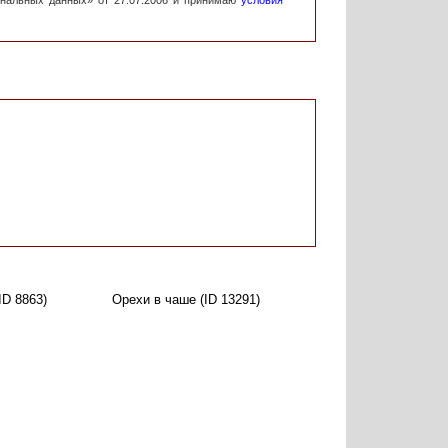
ональных данных» от 27.07.2006 и принимаю
условия
ID 8863)
Орехи в чаше (ID 13291)