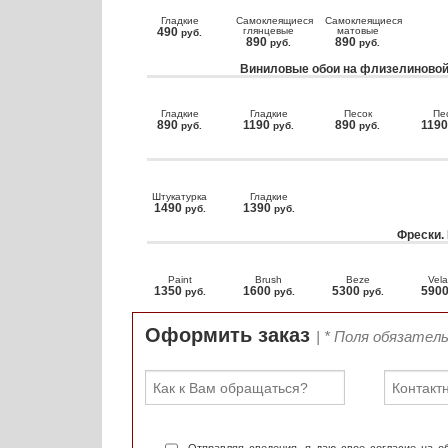
Гладкие
Самоклеящиеся
Самоклеящиеся
490
глянцевые
матовые
руб.
890
890
руб.
руб.
Виниловые обои на флизелиновой
Гладкие
Гладкие
Песок
Пе
890
1190
890
119
руб.
руб.
руб.
Штукатурка
Гладкие
1490
1390
руб.
руб.
Фрески.
Paint
Brush
Beze
Vela
1350
1600
5300
590
руб.
руб.
руб.
Оформить заказ
| * Поля обязател