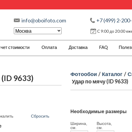
info@oboifoto.com
+7 (499) 2-200
С 9:00 до 20:00 е
чет стоимости
Оплата
Доставка
FAQ
Полез
Фотообои
/
Каталог
/
С
(ID 9633)
Удар по мячу (ID 9633)
Необходимые размеры
Сбросить
ркалить
Ширина,
Высота,
е
см.
см.