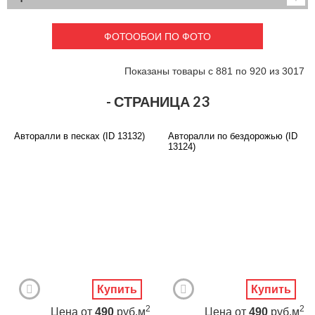
Детские
3D фотообои
Карты
Перспектива
ФОТООБОИ ПО ФОТО
Макро фото
Города
Текстуры и узоры
Абстракция
Показаны товары с 881 по 920 из 3017
Этнические
Живопись
Природа
Моря и пляжи
- СТРАНИЦА 23
Цветы и растения
Животный мир
Спорт
Небо и космос
Авторалли в песках (ID 13132)
Авторалли по бездорожью (ID
Еда и напитки
Архитектура
13124)
Транспорт
Камин
Фэнтези
Граффити
Дорога
Панорамы
Ангелы
Нежность
Новый год
Купить
Купить
2
2
Цена
от
490
руб.м
Цена
от
490
руб.м