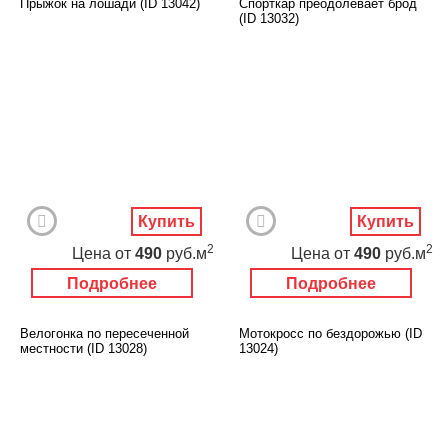
Прыжок на лошади (ID 13042)
Спорткар преодолевает брод
(ID 13032)
Купить
Купить
2
2
Цена
от
490
руб.м
Цена
от
490
руб.м
Подробнее
Подробнее
Велогонка по пересеченной
Мотокросс по бездорожью (ID
местности (ID 13028)
13024)