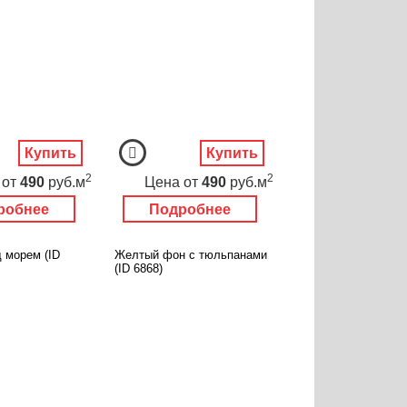
Купить
Купить
2
2
от
490
руб.м
Цена
от
490
руб.м
робнее
Подробнее
 морем (ID
Желтый фон с тюльпанами
(ID 6868)