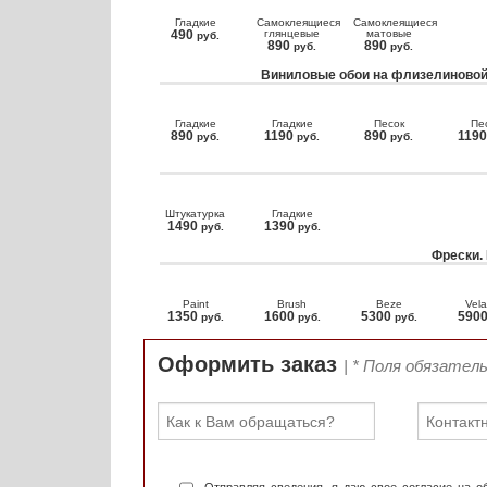
Гладкие
Самоклеящиеся
Самоклеящиеся
490
глянцевые
матовые
руб.
890
890
руб.
руб.
Виниловые обои на флизелиновой
Гладкие
Гладкие
Песок
Пе
890
1190
890
119
руб.
руб.
руб.
Штукатурка
Гладкие
1490
1390
руб.
руб.
Фрески.
Paint
Brush
Beze
Vela
1350
1600
5300
590
руб.
руб.
руб.
Оформить заказ
| * Поля обязател