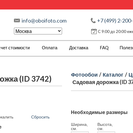
info@oboifoto.com
+7 (499) 2-200
С 9:00 до 20:00 е
чет стоимости
Оплата
Доставка
FAQ
Полез
Фотообои
/
Каталог
/
Ц
жка (ID 3742)
Садовая дорожка (ID 3
Необходимые размеры
Сбросить
ркалить
Ширина,
Высота,
е
см.
см.