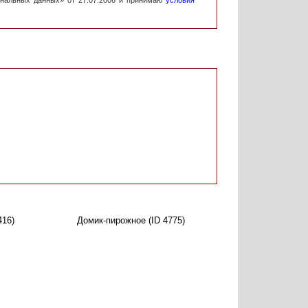
ональных данных» от 27.07.2006 и принимаю
условия
416)
Домик-пирожное (ID 4775)