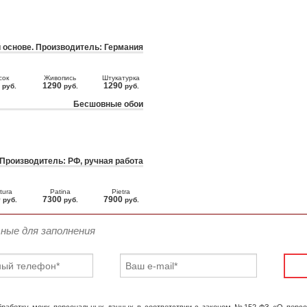
 основе. Производитель: Германия
сок
Живопись
Штукатурка
0
1290
1290
руб.
руб.
руб.
Бесшовные обои
 Производитель: РФ, ручная работа
tura
Patina
Pietra
0
7300
7900
руб.
руб.
руб.
ьные для заполнения