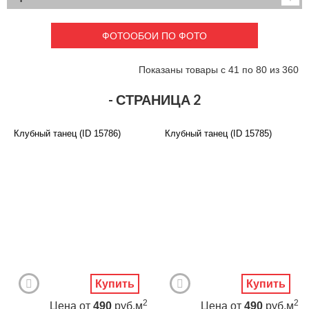
Детские
3D фотообои
Карты
Перспектива
ФОТООБОИ ПО ФОТО
Макро фото
Города
Текстуры и узоры
Абстракция
Показаны товары с 41 по 80 из 360
Этнические
Живопись
Природа
Моря и пляжи
- СТРАНИЦА 2
Цветы и растения
Животный мир
Спорт
Небо и космос
Клубный танец (ID 15786)
Клубный танец (ID 15785)
Еда и напитки
Архитектура
Транспорт
Камин
Фэнтези
Граффити
Дорога
Панорамы
Ангелы
Нежность
Новый год
Купить
Купить
2
2
Цена
от
490
руб.м
Цена
от
490
руб.м