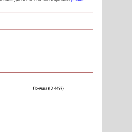
ональных данных» от 27.07.2006 и принимаю
условия
Поняши (ID 4497)