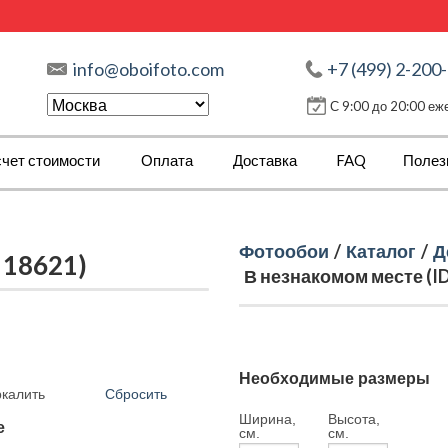
info@oboifoto.com
+7 (499) 2-200
С 9:00 до 20:00 е
чет стоимости
Оплата
Доставка
FAQ
Полез
Фотообои
/
Каталог
/
Д
 18621)
В незнакомом месте (ID
Необходимые размеры
Сбросить
ркалить
Ширина,
Высота,
е
см.
см.