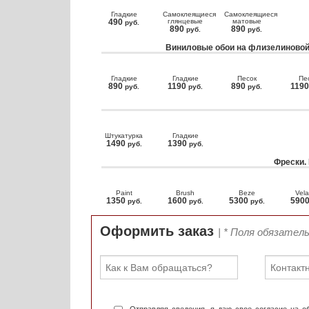
Гладкие
Самоклеящиеся
Самоклеящиеся
490
глянцевые
матовые
руб.
890
890
руб.
руб.
Виниловые обои на флизелиновой
Гладкие
Гладкие
Песок
Пе
890
1190
890
119
руб.
руб.
руб.
Штукатурка
Гладкие
1490
1390
руб.
руб.
Фрески.
Paint
Brush
Beze
Vela
1350
1600
5300
590
руб.
руб.
руб.
Оформить заказ
| * Поля обязател