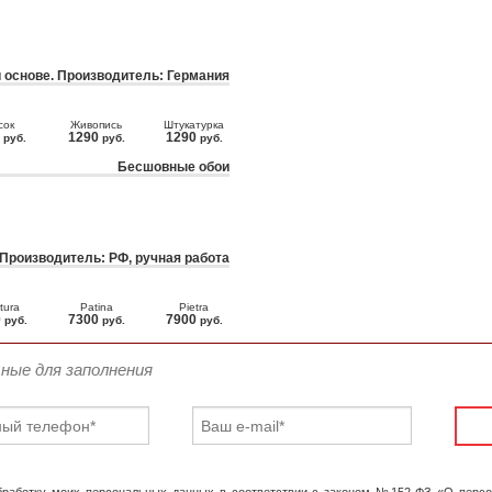
 основе. Производитель: Германия
сок
Живопись
Штукатурка
0
1290
1290
руб.
руб.
руб.
Бесшовные обои
 Производитель: РФ, ручная работа
tura
Patina
Pietra
0
7300
7900
руб.
руб.
руб.
ьные для заполнения