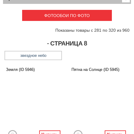
Детские
3D фотообои
Карты
Перспектива
ФОТООБОИ ПО ФОТО
Макро фото
Города
Текстуры и узоры
Абстракция
Показаны товары с 281 по 320 из 960
Этнические
Живопись
Природа
Моря и пляжи
- СТРАНИЦА 8
Цветы и растения
Животный мир
Спорт
Небо и космос
звездное небо
Еда и напитки
Архитектура
Транспорт
Камин
Земля (ID 5946)
Пятна на Солнце (ID 5945)
Фэнтези
Граффити
Дорога
Панорамы
Ангелы
Нежность
Новый год