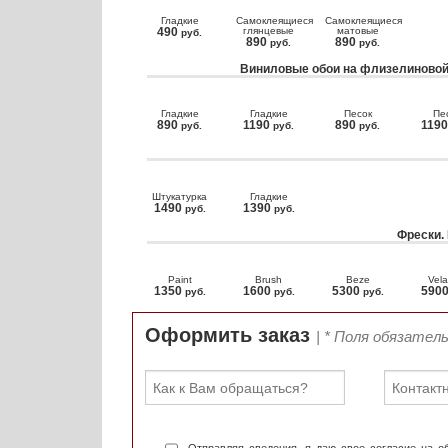
Гладкие
Самоклеящиеся
Самоклеящиеся
490
глянцевые
матовые
руб.
890
890
руб.
руб.
Виниловые обои на флизелиновой
Гладкие
Гладкие
Песок
Пе
890
1190
890
119
руб.
руб.
руб.
Штукатурка
Гладкие
1490
1390
руб.
руб.
Фрески.
Paint
Brush
Beze
Vela
1350
1600
5300
590
руб.
руб.
руб.
Оформить заказ
| * Поля обязател