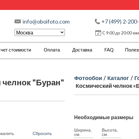
info@oboifoto.com
+7 (499) 2-200
С 9:00 до 20:00 е
чет стоимости
Оплата
Доставка
FAQ
Полез
Фотообои
/
Каталог
/
Г
 челнок "Буран"
Космический челнок «Б
Необходимые размеры
Ширина,
Высота,
Сбросить
ркалить
см.
см.