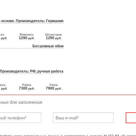
 основе. Производитель: Германия
сок
Живопись
Штукатурка
0
1290
1290
руб.
руб.
руб.
Бесшовные обои
 Производитель: РФ, ручная работа
tura
Patina
Pietra
0
7300
7900
руб.
руб.
руб.
ьные для заполнения