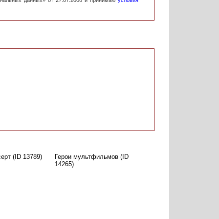
ональных данных» от 27.07.2006 и принимаю
условия
рт (ID 13789)
Герои мультфильмов (ID
14265)