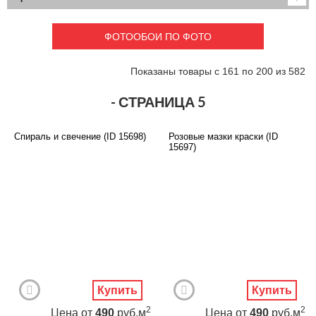
Детские
3D фотообои
Карты
Перспектива
ФОТООБОИ ПО ФОТО
Макро фото
Города
Текстуры и узоры
Абстракция
Показаны товары с 161 по 200 из 582
Этнические
Живопись
Природа
Моря и пляжи
- СТРАНИЦА 5
Цветы и растения
Животный мир
Спорт
Небо и космос
Спираль и свечение (ID 15698)
Розовые мазки краски (ID
Еда и напитки
Архитектура
15697)
Транспорт
Камин
Фэнтези
Граффити
Дорога
Панорамы
Ангелы
Нежность
Новый год
Купить
Купить
2
2
Цена
от
490
руб.м
Цена
от
490
руб.м