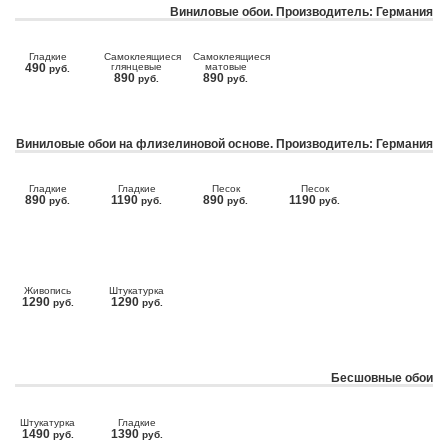
Виниловые обои. Производитель: Германия
Гладкие
Самоклеящиеся
Самоклеящиеся
490
глянцевые
матовые
руб.
890
890
руб.
руб.
Виниловые обои на флизелиновой основе. Производитель: Германия
Гладкие
Гладкие
Песок
Песок
890
1190
890
1190
руб.
руб.
руб.
руб.
Живопись
Штукатурка
1290
1290
руб.
руб.
Бесшовные обои
Штукатурка
Гладкие
1490
1390
руб.
руб.