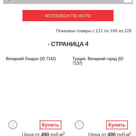
Детские
3D фотообои
Карты
Перспектива
ФОТООБОИ ПО ФОТО
Макро фото
Города
Текстуры и узоры
Абстракция
Показаны товары с 121 по 160 из 228
Этнические
Живопись
Природа
Моря и пляжи
- СТРАНИЦА 4
Цветы и растения
Животный мир
Спорт
Небо и космос
Вечерний Лондон (ID 7142)
Турция. Вечерний город (ID
Еда и напитки
Архитектура
7137)
Транспорт
Камин
Фэнтези
Граффити
Дорога
Панорамы
Ангелы
Нежность
Новый год
Купить
Купить
2
2
Цена
от
490
руб.м
Цена
от
490
руб.м