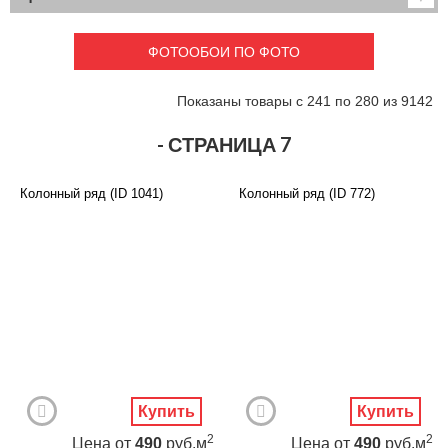
Детские
3D фотообои
Карты
Перспектива
ФОТООБОИ ПО ФОТО
Макро фото
Города
Текстуры и узоры
Абстракция
Показаны товары с 241 по 280 из 9142
Этнические
Живопись
Природа
Моря и пляжи
- СТРАНИЦА 7
Цветы и растения
Животный мир
Спорт
Небо и космос
Колонный ряд (ID 1041)
Колонный ряд (ID 772)
Еда и напитки
Архитектура
Транспорт
Камин
Фэнтези
Граффити
Дорога
Панорамы
Ангелы
Нежность
Новый год
Купить
Купить
2
2
Цена
от
490
руб.м
Цена
от
490
руб.м