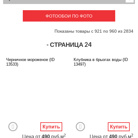
Детские
3D фотообои
Карты
Перспектива
ФОТООБОИ ПО ФОТО
Макро фото
Города
Текстуры и узоры
Абстракция
Показаны товары с 921 по 960 из 2834
Этнические
Живопись
Природа
Моря и пляжи
- СТРАНИЦА 24
Цветы и растения
Животный мир
Спорт
Небо и космос
Черничное мороженое (ID
Клубника в брызгах воды (ID
Еда и напитки
Архитектура
13533)
13497)
Транспорт
Камин
Фэнтези
Граффити
Дорога
Панорамы
Ангелы
Нежность
Новый год
Купить
Купить
2
2
Цена
от
490
руб.м
Цена
от
490
руб.м