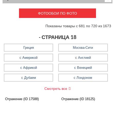
Детские
3D фотообои
Карты
Перспектива
ФОТООБОИ ПО ФОТО
Макро фото
Города
Текстуры и узоры
Абстракция
Показаны товары с 681 по 720 из 1673
Этнические
Живопись
Природа
Моря и пляжи
- СТРАНИЦА 18
Цветы и растения
Животный мир
Спорт
Небо и космос
Греция
Москва-Сити
Еда и напитки
Архитектура
с Америкой
с Англией
Транспорт
Камин
Фэнтези
Граффити
с Африкой
с Венецией
Дорога
Панорамы
с Дубаем
с Лондоном
Ангелы
Нежность
Новый год
Смотреть все
Отражение (ID 17588)
Отражение (ID 18125)