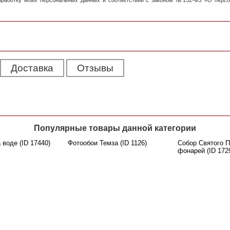
обработку моих персональных данных в соответствии с законом №152-ФЗ «О перс
Доставка
Отзывы
Популярные товары данной категории
 воде (ID 17440)
Фотообои Темза (ID 1126)
Собор Святого П
фонарей (ID 172