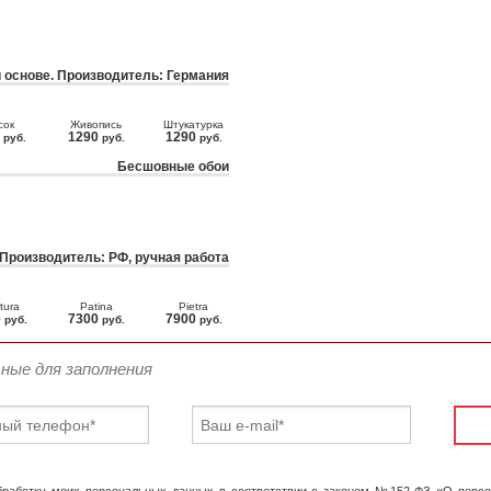
 основе. Производитель: Германия
сок
Живопись
Штукатурка
0
1290
1290
руб.
руб.
руб.
Бесшовные обои
 Производитель: РФ, ручная работа
tura
Patina
Pietra
0
7300
7900
руб.
руб.
руб.
ьные для заполнения