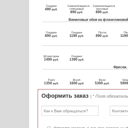
Гладкие
Самоклеящиеся
Самоклеящиеся
490
глянцевые
матовые
руб.
890
890
руб.
руб.
Виниловые обои на флизелиновой
Гладкие
Гладкие
Песок
Пе
890
1190
890
119
руб.
руб.
руб.
Штукатурка
Гладкие
1490
1390
руб.
руб.
Фрески.
Paint
Brush
Beze
Vela
1350
1600
5300
590
руб.
руб.
руб.
Оформить заказ
| * Поля обязател