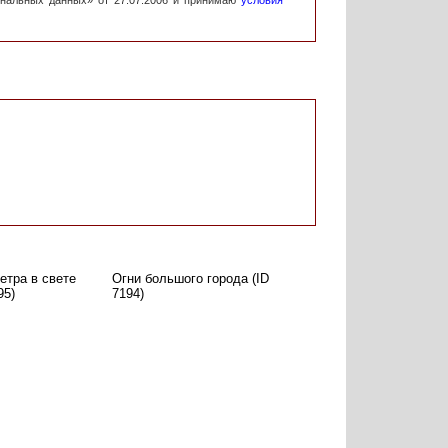
ональных данных» от 27.07.2006 и принимаю
условия
етра в свете
Огни большого города (ID
95)
7194)