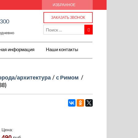
ИЗБРАННОЕ
ЗАКАЗАТЬ ЗВОНОК
-300
жедневно
ная информация
Наши контакты
орода/архитектура
/
с Римом
/
88)
Цена:
490
руб