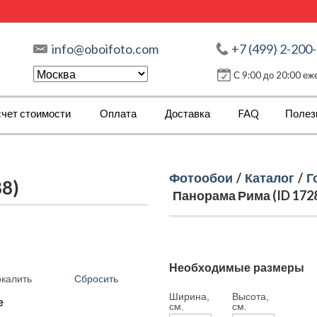
info@oboifoto.com
+7 (499) 2-200
С 9:00 до 20:00 е
чет стоимости
Оплата
Доставка
FAQ
Полез
Фотообои
/
Каталог
/
Г
8)
Панорама Рима (ID 172
Необходимые размеры
Сбросить
ркалить
Ширина,
Высота,
е
см.
см.