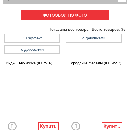
Детские
3D фотообои
Карты
Перспектива
ФОТООБОИ ПО ФОТО
Макро фото
Города
Текстуры и узоры
Абстракция
Показаны все товары. Всего товаров: 35
Этнические
Живопись
Природа
Моря и пляжи
3D эффект
с девушками
Цветы и растения
Животный мир
с деревьями
Спорт
Небо и космос
Еда и напитки
Архитектура
Виды Нью-Йорка (ID 2516)
Городские фасады (ID 14553)
Транспорт
Камин
Фэнтези
Граффити
Дорога
Панорамы
Ангелы
Нежность
Новый год
Купить
Купить