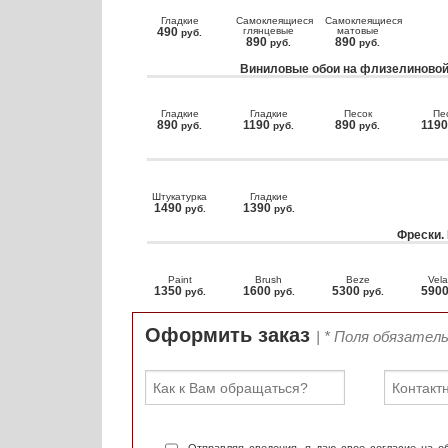
Гладкие
Самоклеящиеся
Самоклеящиеся
490
глянцевые
матовые
руб.
890
890
руб.
руб.
Виниловые обои на флизелиновой
Гладкие
Гладкие
Песок
Пе
890
1190
890
119
руб.
руб.
руб.
Штукатурка
Гладкие
1490
1390
руб.
руб.
Фрески.
Paint
Brush
Beze
Vela
1350
1600
5300
590
руб.
руб.
руб.
Оформить заказ
| * Поля обязател