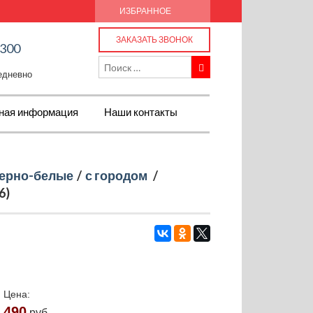
ИЗБРАННОЕ
ЗАКАЗАТЬ ЗВОНОК
-300
жедневно
ная информация
Наши контакты
ерно-белые
/
с городом
/
6)
Цена:
490
руб