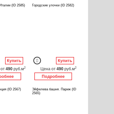
талии (ID 2585)
Городские улочки (ID 2582)
Купить
Купить
2
2
от
490
руб.м
Цена
от
490
руб.м
робнее
Подробнее
ция (ID 2567)
Эйфелева башня. Париж (ID
2565)