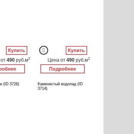
Купить
Купить
2
2
от
490
руб.м
Цена
от
490
руб.м
робнее
Подробнее
и (ID 3726)
Каменистый водопад (ID
3714)