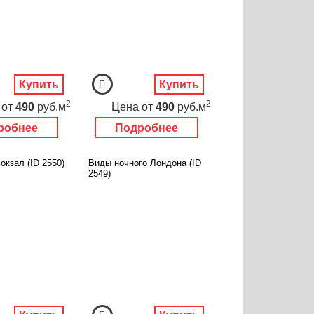
Купить
Купить
2
2
от
490
руб.м
Цена
от
490
руб.м
робнее
Подробнее
окзал (ID 2550)
Виды ночного Лондона (ID
2549)