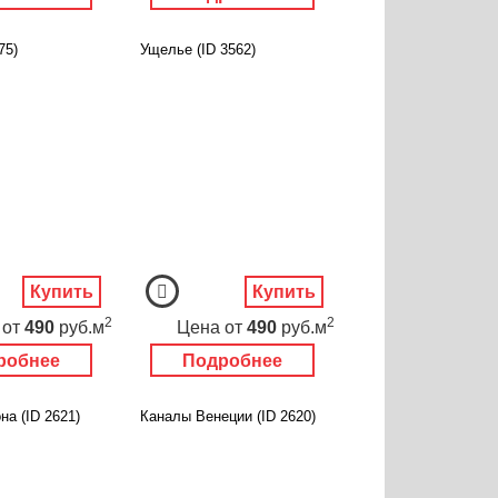
75)
Ущелье (ID 3562)
Купить
Купить
2
2
от
490
руб.м
Цена
от
490
руб.м
робнее
Подробнее
а (ID 2621)
Каналы Венеции (ID 2620)