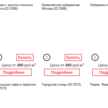
ква с высоты птичьего
Кремлевская набережная.
Побережье И
та (ID 2595)
Москва (ID 2588)
Купить
Купить
2
2
Цена
от
490
руб.м
Цена
от
490
руб.м
Цена
Подробнее
Подробнее
Под
ольшое кафе в переулке
Городские улицы (ID 2572)
Париж. Фран
2573)