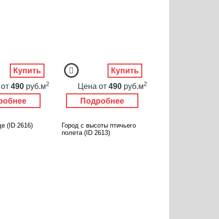
Купить
Купить
2
2
от
490
руб.м
Цена
от
490
руб.м
робнее
Подробнее
е (ID 2616)
Город с высоты птичьего
полета (ID 2613)