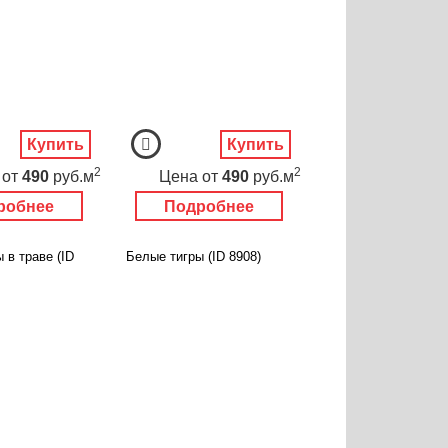
Купить
Купить
2
2
от
490
руб.м
Цена
от
490
руб.м
робнее
Подробнее
 в траве (ID
Белые тигры (ID 8908)