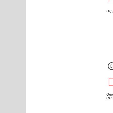
Отд
Оле
8973