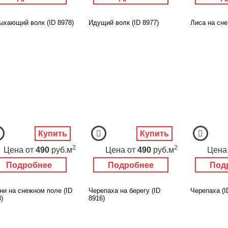
ыхающий волк (ID 8978)
Идущий волк (ID 8977)
Лиса на сне
Купить
Купить
2
2
Цена
от
490
руб.м
Цена
от
490
руб.м
Цена
Подробнее
Подробнее
Под
ни на снежном поле (ID
Черепаха на берегу (ID
Черепаха (I
)
8916)