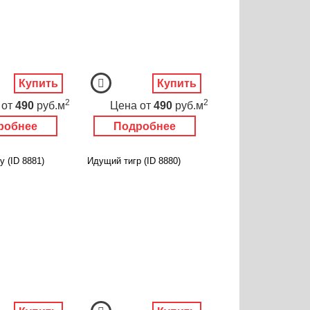
Купить
Купить
2
2
от
490
руб.м
Цена
от
490
руб.м
робнее
Подробнее
у (ID 8881)
Идущий тигр (ID 8880)