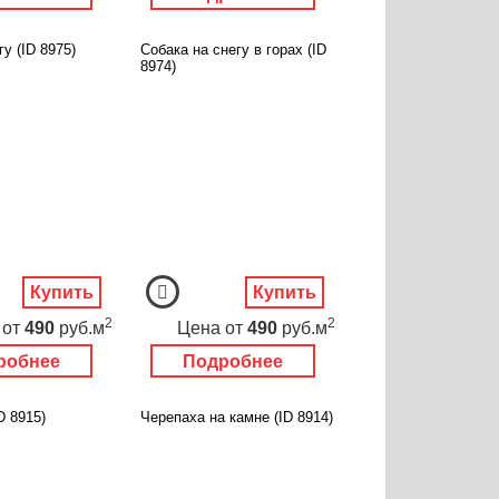
гу (ID 8975)
Собака на снегу в горах (ID
8974)
Купить
Купить
2
2
от
490
руб.м
Цена
от
490
руб.м
робнее
Подробнее
D 8915)
Черепаха на камне (ID 8914)