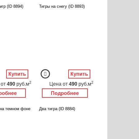
гр (ID 8894)
Тигры на снегу (ID 8893)
Купить
Купить
2
2
от
490
руб.м
Цена
от
490
руб.м
робнее
Подробнее
 на темном фоне
Два тигра (ID 8884)