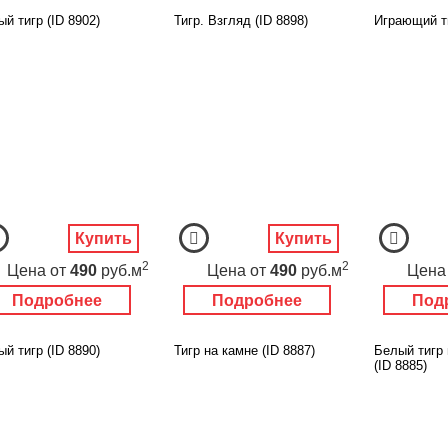
й тигр (ID 8902)
Тигр. Взгляд (ID 8898)
Играющий ти
Купить
Купить
2
2
Цена
от
490
руб.м
Цена
от
490
руб.м
Цена
Подробнее
Подробнее
Под
й тигр (ID 8890)
Тигр на камне (ID 8887)
Белый тигр
(ID 8885)