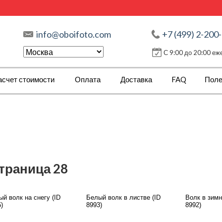
info@oboifoto.com
+7 (499) 2-200
С 9:00 до 20:00 е
асчет стоимости
Оплата
Доставка
FAQ
Поле
страница 28
й волк на снегу (ID
Белый волк в листве (ID
Волк в зимн
)
8993)
8992)