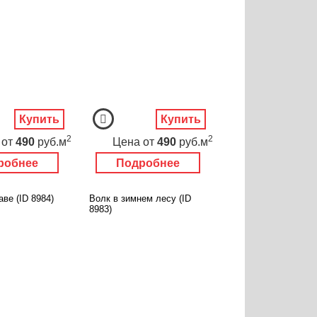
Купить
Купить
2
2
от
490
руб.м
Цена
от
490
руб.м
робнее
Подробнее
аве (ID 8984)
Волк в зимнем лесу (ID
8983)