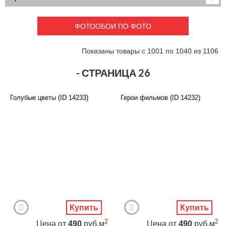
Детские
3D фотообои
Карты
Перспектива
ФОТООБОИ ПО ФОТО
Макро фото
Города
Текстуры и узоры
Абстракция
Показаны товары с 1001 по 1040 из 1106
Этнические
Живопись
Природа
Моря и пляжи
- СТРАНИЦА 26
Цветы и растения
Животный мир
Спорт
Небо и космос
Голубые цветы (ID 14233)
Герои фильмов (ID 14232)
Еда и напитки
Архитектура
Транспорт
Камин
Фэнтези
Граффити
Дорога
Панорамы
Ангелы
Нежность
Новый год
Купить
Купить
2
2
Цена
от
490
руб.м
Цена
от
490
руб.м