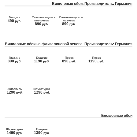
Виниловые обои. Производитель: Германия
Гладкие
Самоклеящиеся
Самоклеящиеся
490
глянцевые
матовые
руб.
890
890
руб.
руб.
Виниловые обои на флизелиновой основе. Производитель: Германия
Гладкие
Гладкие
Песок
Песок
890
1190
890
1190
руб.
руб.
руб.
руб.
Живопись
Штукатурка
1290
1290
руб.
руб.
Бесшовные обои
Штукатурка
Гладкие
1490
1390
руб.
руб.