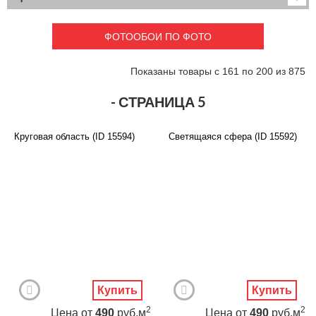
Детские
3D фотообои
Карты
Перспектива
ФОТООБОИ ПО ФОТО
Макро фото
Города
Текстуры и узоры
Абстракция
Показаны товары с 161 по 200 из 875
Этнические
Живопись
Природа
Моря и пляжи
- СТРАНИЦА 5
Цветы и растения
Животный мир
Спорт
Небо и космос
Круговая область (ID 15594)
Светящаяся сфера (ID 15592)
Еда и напитки
Архитектура
Транспорт
Камин
Фэнтези
Граффити
Дорога
Панорамы
Ангелы
Нежность
Новый год
Купить
Купить
2
2
Цена
от
490
руб.м
Цена
от
490
руб.м