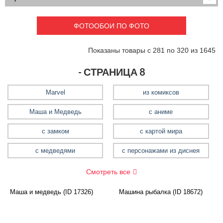
Детские
3D фотообои
Карты
Перспектива
ФОТООБОИ ПО ФОТО
Макро фото
Города
Текстуры и узоры
Абстракция
Показаны товары с 281 по 320 из 1645
Этнические
Живопись
Природа
Моря и пляжи
- СТРАНИЦА 8
Цветы и растения
Животный мир
Спорт
Небо и космос
Marvel
из комиксов
Еда и напитки
Архитектура
Маша и Медведь
с аниме
Транспорт
Камин
Фэнтези
Граффити
с замком
с картой мира
Дорога
Панорамы
с медведями
с персонажами из диснея
Ангелы
Нежность
Новый год
Смотреть все
Маша и медведь (ID 17326)
Машина рыбалка (ID 18672)