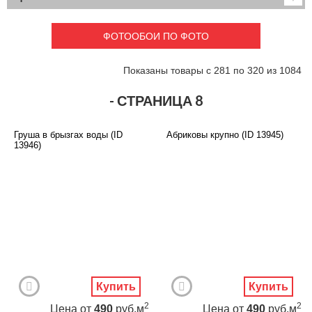
Детские
3D фотообои
Карты
Перспектива
ФОТООБОИ ПО ФОТО
Макро фото
Города
Текстуры и узоры
Абстракция
Показаны товары с 281 по 320 из 1084
Этнические
Живопись
Природа
Моря и пляжи
- СТРАНИЦА 8
Цветы и растения
Животный мир
Спорт
Небо и космос
Груша в брызгах воды (ID
Абриковы крупно (ID 13945)
Еда и напитки
Архитектура
13946)
Транспорт
Камин
Фэнтези
Граффити
Дорога
Панорамы
Ангелы
Нежность
Новый год
Купить
Купить
2
2
Цена
от
490
руб.м
Цена
от
490
руб.м