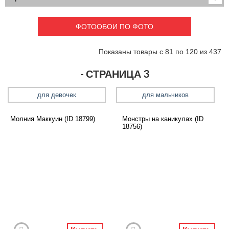
Детские
3D фотообои
Карты
Перспектива
ФОТООБОИ ПО ФОТО
Макро фото
Города
Текстуры и узоры
Абстракция
Показаны товары с 81 по 120 из 437
Этнические
Живопись
Природа
Моря и пляжи
- СТРАНИЦА 3
Цветы и растения
Животный мир
Спорт
Небо и космос
для девочек
для мальчиков
Еда и напитки
Архитектура
Транспорт
Камин
Молния Маккуин (ID 18799)
Монстры на каникулах (ID
18756)
Фэнтези
Граффити
Дорога
Панорамы
Ангелы
Нежность
Новый год