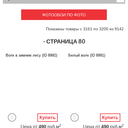
Детские
3D фотообои
Карты
Перспектива
ФОТООБОИ ПО ФОТО
Макро фото
Города
Текстуры и узоры
Абстракция
Показаны товары с 3161 по 3200 из 9142
Этнические
Живопись
Природа
Моря и пляжи
- СТРАНИЦА 80
Цветы и растения
Животный мир
Спорт
Небо и космос
Волк в зимнем лесу (ID 8992)
Белый волк (ID 8991)
Еда и напитки
Архитектура
Транспорт
Камин
Фэнтези
Граффити
Дорога
Панорамы
Ангелы
Нежность
Новый год
Купить
Купить
2
2
Цена
от
490
руб.м
Цена
от
490
руб.м