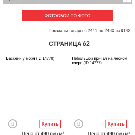
Детские
3D фотообои
Карты
Перспектива
ФОТООБОИ ПО ФОТО
Макро фото
Города
Текстуры и узоры
Абстракция
Показаны товары с 2441 по 2480 из 9142
Этнические
Живопись
Природа
Моря и пляжи
- СТРАНИЦА 62
Цветы и растения
Животный мир
Спорт
Небо и космос
Бассейн у моря (ID 14778)
Небольшой причал на лесном
Еда и напитки
Архитектура
озере (ID 14777)
Транспорт
Камин
Фэнтези
Граффити
Дорога
Панорамы
Ангелы
Нежность
Новый год
Купить
Купить
2
2
Цена
от
490
руб.м
Цена
от
490
руб.м