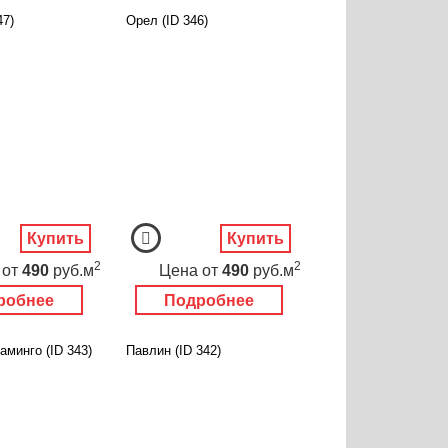
47)
Орел (ID 346)
Купить
Купить
2
2
от
490
руб.м
Цена
от
490
руб.м
робнее
Подробнее
минго (ID 343)
Павлин (ID 342)