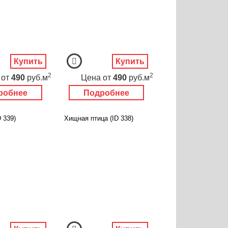
Купить
Купить
2
2
от
490
руб.м
Цена
от
490
руб.м
робнее
Подробнее
 339)
Хищная птица (ID 338)