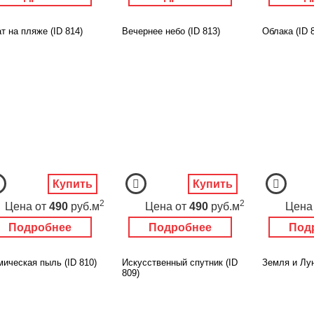
т на пляже (ID 814)
Вечернее небо (ID 813)
Облака (ID 
Купить
Купить
2
2
Цена
от
490
руб.м
Цена
от
490
руб.м
Цена
Подробнее
Подробнее
Под
мическая пыль (ID 810)
Искусственный спутник (ID
Земля и Лун
809)