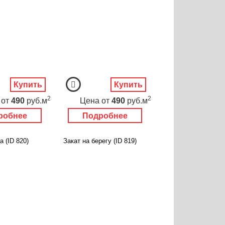
Купить
Купить
2
2
от
490
руб.м
Цена
от
490
руб.м
робнее
Подробнее
а (ID 820)
Закат на берегу (ID 819)