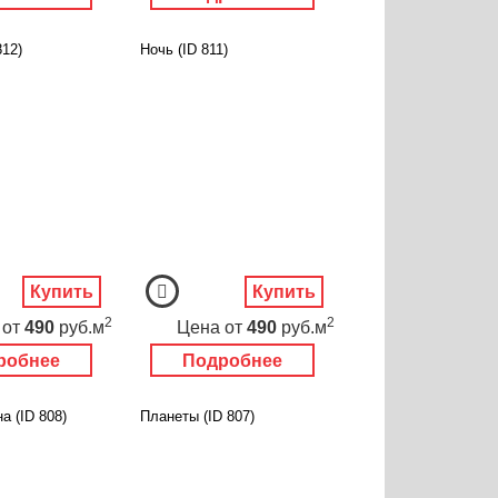
812)
Ночь (ID 811)
Купить
Купить
2
2
от
490
руб.м
Цена
от
490
руб.м
робнее
Подробнее
а (ID 808)
Планеты (ID 807)