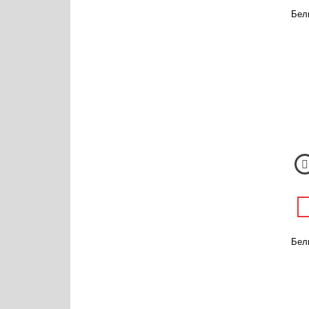
Белы
Бел