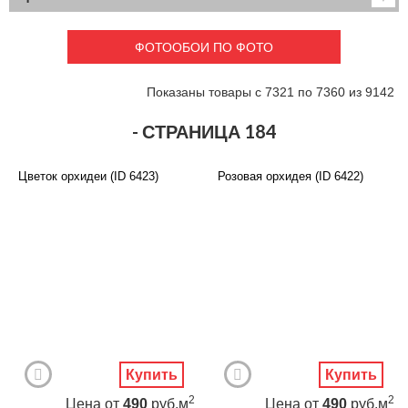
Детские
3D фотообои
Карты
Перспектива
ФОТООБОИ ПО ФОТО
Макро фото
Города
Текстуры и узоры
Абстракция
Показаны товары с 7321 по 7360 из 9142
Этнические
Живопись
Природа
Моря и пляжи
- СТРАНИЦА 184
Цветы и растения
Животный мир
Спорт
Небо и космос
Цветок орхидеи (ID 6423)
Розовая орхидея (ID 6422)
Еда и напитки
Архитектура
Транспорт
Камин
Фэнтези
Граффити
Дорога
Панорамы
Ангелы
Нежность
Новый год
Купить
Купить
2
2
Цена
от
490
руб.м
Цена
от
490
руб.м