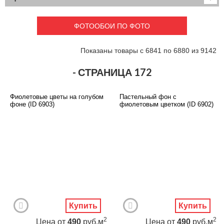
Детские
3D фотообои
Карты
Перспектива
ФОТООБОИ ПО ФОТО
Макро фото
Города
Текстуры и узоры
Абстракция
Показаны товары с 6841 по 6880 из 9142
Этнические
Живопись
Природа
Моря и пляжи
- СТРАНИЦА 172
Цветы и растения
Животный мир
Спорт
Небо и космос
Фиолетовые цветы на голубом
Пастельный фон с
Еда и напитки
Архитектура
фоне (ID 6903)
фиолетовым цветком (ID 6902)
Транспорт
Камин
Фэнтези
Граффити
Дорога
Панорамы
Ангелы
Нежность
Новый год
Купить
Купить
2
2
Цена
от
490
руб.м
Цена
от
490
руб.м