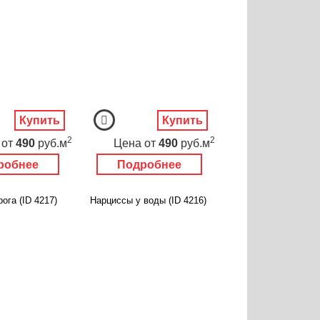
Купить
Купить
2
2
от
490
руб.м
Цена
от
490
руб.м
робнее
Подробнее
ога (ID 4217)
Нарциссы у воды (ID 4216)