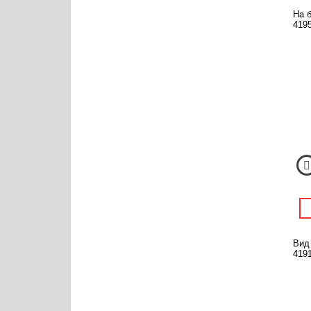
На б
4195
Вид
4191