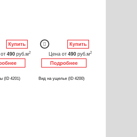
Купить
Купить
2
2
от
490
руб.м
Цена
от
490
руб.м
робнее
Подробнее
ы (ID 4201)
Вид на ущелье (ID 4200)