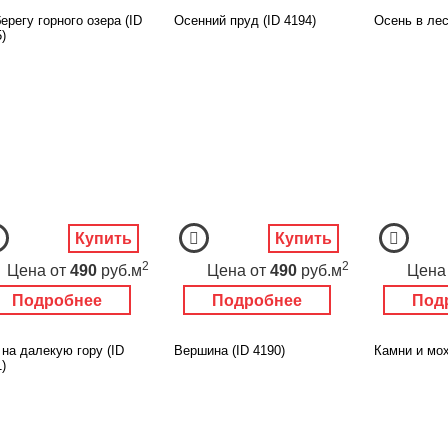
ерегу горного озера (ID
Осенний пруд (ID 4194)
Осень в лес
)
Купить
Купить
2
2
Цена
от
490
руб.м
Цена
от
490
руб.м
Цена
Подробнее
Подробнее
Под
 на далекую гору (ID
Вершина (ID 4190)
Камни и мох
)