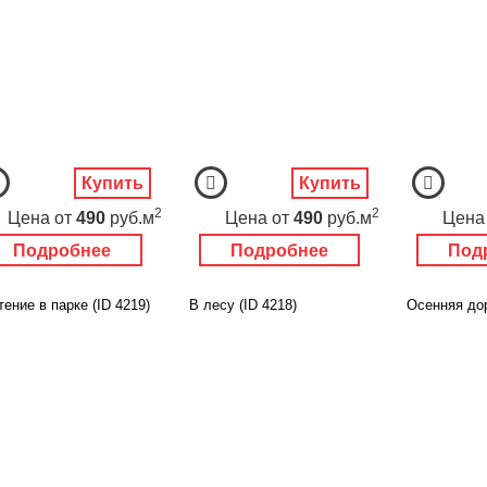
Купить
Купить
2
2
Цена
от
490
руб.м
Цена
от
490
руб.м
Цена
Подробнее
Подробнее
Под
ение в парке (ID 4219)
В лесу (ID 4218)
Осенняя дор