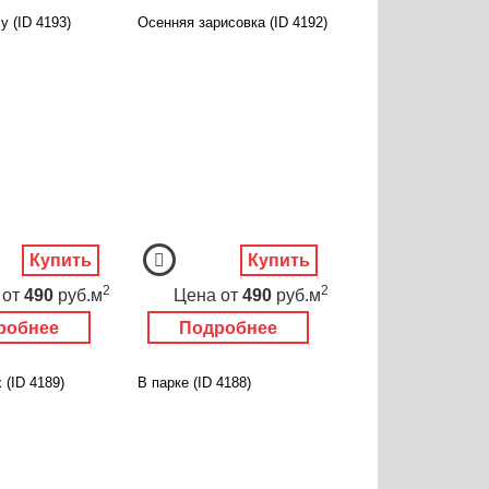
у (ID 4193)
Осенняя зарисовка (ID 4192)
Купить
Купить
2
2
от
490
руб.м
Цена
от
490
руб.м
робнее
Подробнее
 (ID 4189)
В парке (ID 4188)