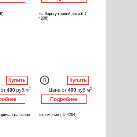
9)
На берегу горной реки (ID
4208)
Купить
Купить
2
2
от
490
руб.м
Цена
от
490
руб.м
робнее
Подробнее
причал на озере
Отражение (ID 4204)