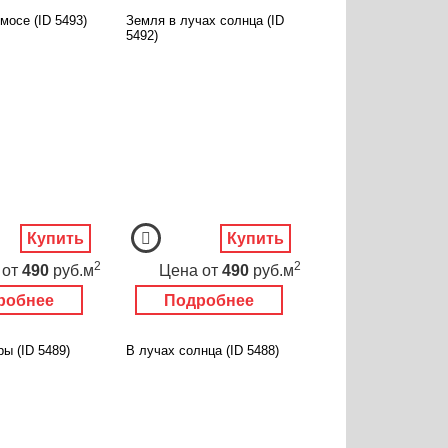
мосе (ID 5493)
Земля в лучах солнца (ID
5492)
Купить
Купить
2
2
от
490
руб.м
Цена
от
490
руб.м
робнее
Подробнее
ы (ID 5489)
В лучах солнца (ID 5488)