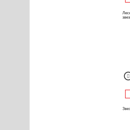
Лес
звез
Звез