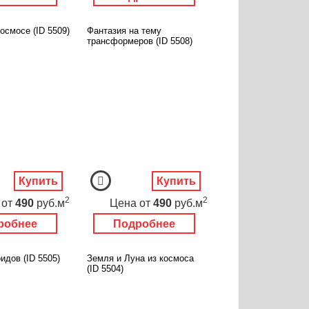
осмосе (ID 5509)
Фантазия на тему
трансформеров (ID 5508)
Купить
Купить
2
2
от
490
руб.м
Цена
от
490
руб.м
робнее
Подробнее
идов (ID 5505)
Земля и Луна из космоса
(ID 5504)