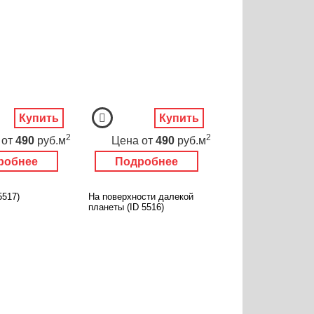
Купить
Купить
2
2
от
490
руб.м
Цена
от
490
руб.м
робнее
Подробнее
5517)
На поверхности далекой
планеты (ID 5516)