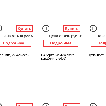
Купить
Купить
2
2
Цена
от
490
руб.м
Цена
от
490
руб.м
Цена
Подробнее
Подробнее
Под
ля. Вид из космоса (ID
На борту космического
Туманность 
)
корабля (ID 5486)