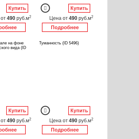
Купить
Купить
2
2
от
490
руб.м
Цена
от
490
руб.м
робнее
Подробнее
кале на фоне
Туманность (ID 5496)
кого вида (ID
Купить
Купить
2
2
от
490
руб.м
Цена
от
490
руб.м
робнее
Подробнее