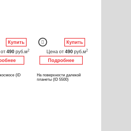
Купить
Купить
2
2
от
490
руб.м
Цена
от
490
руб.м
робнее
Подробнее
космосе (ID
На поверхности далекой
планеты (ID 5500)