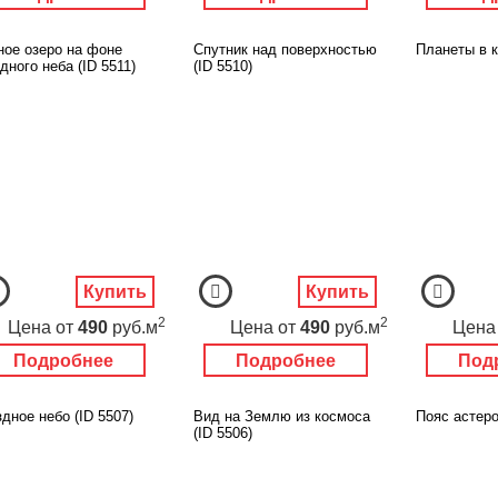
ное озеро на фоне
Спутник над поверхностью
Планеты в к
дного неба (ID 5511)
(ID 5510)
Купить
Купить
2
2
Цена
от
490
руб.м
Цена
от
490
руб.м
Цена
Подробнее
Подробнее
Под
дное небо (ID 5507)
Вид на Землю из космоса
Пояс астеро
(ID 5506)