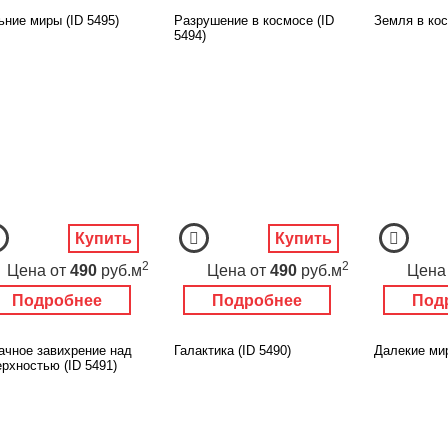
ьние миры (ID 5495)
Разрушение в космосе (ID
Земля в кос
5494)
Купить
Купить
2
2
Цена
от
490
руб.м
Цена
от
490
руб.м
Цена
Подробнее
Подробнее
Под
ачное завихрение над
Галактика (ID 5490)
Далекие мир
рхностью (ID 5491)