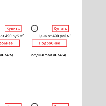
Купить
Купить
2
2
от
490
руб.м
Цена
от
490
руб.м
робнее
Подробнее
(ID 5485)
Звездный флот (ID 5484)