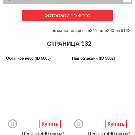
Детские
3D фотообои
Карты
Перспектива
ФОТООБОИ ПО ФОТО
Макро фото
Города
Текстуры и узоры
Абстракция
Показаны товары с 5241 по 5280 из 9142
Этнические
Живопись
Природа
Моря и пляжи
- СТРАНИЦА 132
Цветы и растения
Животный мир
Спорт
Небо и космос
Облачное небо (ID 5803)
Над облаками (ID 5802)
Еда и напитки
Архитектура
Транспорт
Камин
Фэнтези
Граффити
Дорога
Панорамы
Ангелы
Нежность
Новый год
Купить
Купить
2
2
Цена
от
490
руб.м
Цена
от
490
руб.м