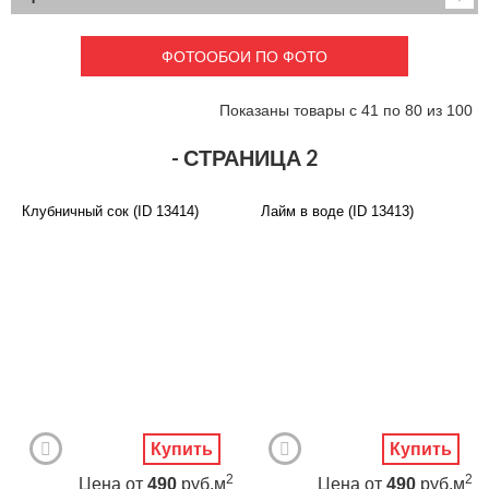
Детские
3D фотообои
Карты
Перспектива
ФОТООБОИ ПО ФОТО
Макро фото
Города
Текстуры и узоры
Абстракция
Показаны товары с 41 по 80 из 100
Этнические
Живопись
Природа
Моря и пляжи
- СТРАНИЦА 2
Цветы и растения
Животный мир
Спорт
Небо и космос
Клубничный сок (ID 13414)
Лайм в воде (ID 13413)
Еда и напитки
Архитектура
Транспорт
Камин
Фэнтези
Граффити
Дорога
Панорамы
Ангелы
Нежность
Новый год
Купить
Купить
2
2
Цена
от
490
руб.м
Цена
от
490
руб.м