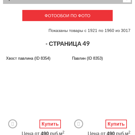
Детские
3D фотообои
Карты
Перспектива
ФОТООБОИ ПО ФОТО
Макро фото
Города
Текстуры и узоры
Абстракция
Показаны товары с 1921 по 1960 из 3017
Этнические
Живопись
Природа
Моря и пляжи
- СТРАНИЦА 49
Цветы и растения
Животный мир
Спорт
Небо и космос
Хвост павлина (ID 8354)
Павлин (ID 8353)
Еда и напитки
Архитектура
Транспорт
Камин
Фэнтези
Граффити
Дорога
Панорамы
Ангелы
Нежность
Новый год
Купить
Купить
2
2
Цена
от
490
руб.м
Цена
от
490
руб.м