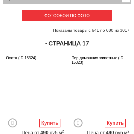
Детские
3D фотообои
Карты
Перспектива
ФОТООБОИ ПО ФОТО
Макро фото
Города
Текстуры и узоры
Абстракция
Показаны товары с 641 по 680 из 3017
Этнические
Живопись
Природа
Моря и пляжи
- СТРАНИЦА 17
Цветы и растения
Животный мир
Спорт
Небо и космос
Охота (ID 15324)
Пир домашних животных (ID
Еда и напитки
Архитектура
15323)
Транспорт
Камин
Фэнтези
Граффити
Дорога
Панорамы
Ангелы
Нежность
Новый год
Купить
Купить
2
2
Цена
от
490
руб.м
Цена
от
490
руб.м