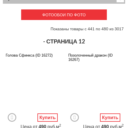
Детские
3D фотообои
Карты
Перспектива
ФОТООБОИ ПО ФОТО
Макро фото
Города
Текстуры и узоры
Абстракция
Показаны товары с 441 по 480 из 3017
Этнические
Живопись
Природа
Моря и пляжи
- СТРАНИЦА 12
Цветы и растения
Животный мир
Спорт
Небо и космос
Голова Сфинкса (ID 16272)
Позолоченный дракон (ID
Еда и напитки
Архитектура
16267)
Транспорт
Камин
Фэнтези
Граффити
Дорога
Панорамы
Ангелы
Нежность
Новый год
Купить
Купить
2
2
Цена
от
490
руб.м
Цена
от
490
руб.м