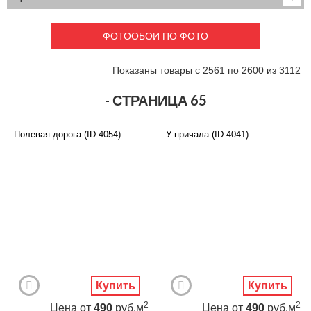
Детские
3D фотообои
Карты
Перспектива
ФОТООБОИ ПО ФОТО
Макро фото
Города
Текстуры и узоры
Абстракция
Показаны товары с 2561 по 2600 из 3112
Этнические
Живопись
Природа
Моря и пляжи
- СТРАНИЦА 65
Цветы и растения
Животный мир
Спорт
Небо и космос
Полевая дорога (ID 4054)
У причала (ID 4041)
Еда и напитки
Архитектура
Транспорт
Камин
Фэнтези
Граффити
Дорога
Панорамы
Ангелы
Нежность
Новый год
Купить
Купить
2
2
Цена
от
490
руб.м
Цена
от
490
руб.м