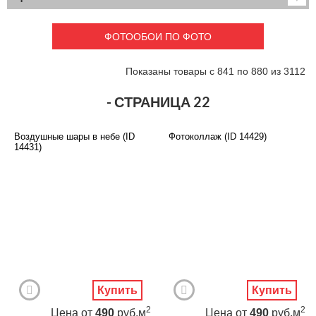
Детские
3D фотообои
Карты
Перспектива
ФОТООБОИ ПО ФОТО
Макро фото
Города
Текстуры и узоры
Абстракция
Показаны товары с 841 по 880 из 3112
Этнические
Живопись
Природа
Моря и пляжи
- СТРАНИЦА 22
Цветы и растения
Животный мир
Спорт
Небо и космос
Воздушные шары в небе (ID
Фотоколлаж (ID 14429)
Еда и напитки
Архитектура
14431)
Транспорт
Камин
Фэнтези
Граффити
Дорога
Панорамы
Ангелы
Нежность
Новый год
Купить
Купить
2
2
Цена
от
490
руб.м
Цена
от
490
руб.м