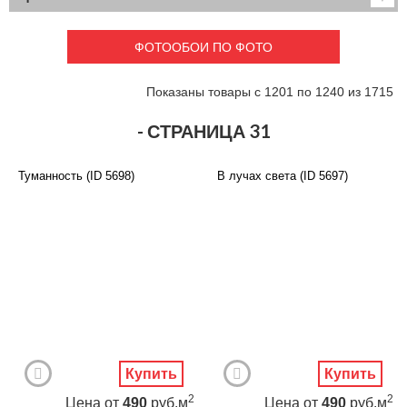
Детские
3D фотообои
Карты
Перспектива
ФОТООБОИ ПО ФОТО
Макро фото
Города
Текстуры и узоры
Абстракция
Показаны товары с 1201 по 1240 из 1715
Этнические
Живопись
Природа
Моря и пляжи
- СТРАНИЦА 31
Цветы и растения
Животный мир
Спорт
Небо и космос
Туманность (ID 5698)
В лучах света (ID 5697)
Еда и напитки
Архитектура
Транспорт
Камин
Фэнтези
Граффити
Дорога
Панорамы
Ангелы
Нежность
Новый год
Купить
Купить
2
2
Цена
от
490
руб.м
Цена
от
490
руб.м