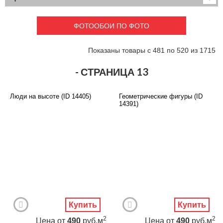
Детские
3D фотообои
Карты
Перспектива
ФОТООБОИ ПО ФОТО
Макро фото
Города
Текстуры и узоры
Абстракция
Показаны товары с 481 по 520 из 1715
Этнические
Живопись
Природа
Моря и пляжи
- СТРАНИЦА 13
Цветы и растения
Животный мир
Спорт
Небо и космос
Люди на высоте (ID 14405)
Геометрические фигуры (ID
Еда и напитки
Архитектура
14391)
Транспорт
Камин
Фэнтези
Граффити
Дорога
Панорамы
Ангелы
Нежность
Новый год
Купить
Купить
2
2
Цена
от
490
руб.м
Цена
от
490
руб.м