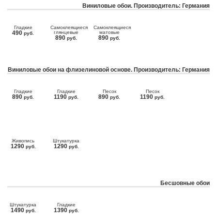
Виниловые обои. Производитель: Германия
Гладкие
Самоклеящиеся
Самоклеящиеся
490
глянцевые
матовые
руб.
890
890
руб.
руб.
Виниловые обои на флизелиновой основе. Производитель: Германия
Гладкие
Гладкие
Песок
Песок
890
1190
890
1190
руб.
руб.
руб.
руб.
Живопись
Штукатурка
1290
1290
руб.
руб.
Бесшовные обои
Штукатурка
Гладкие
1490
1390
руб.
руб.