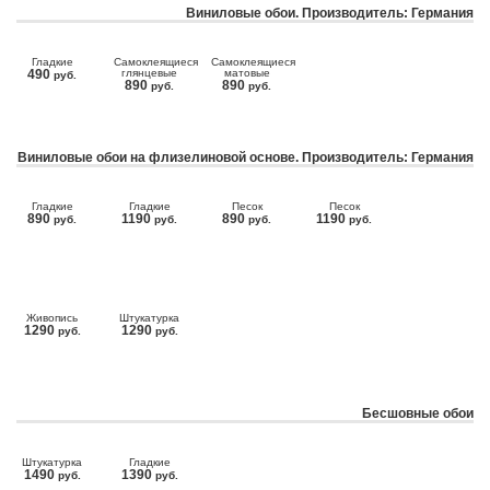
Виниловые обои. Производитель: Германия
Гладкие
Самоклеящиеся
Самоклеящиеся
490
глянцевые
матовые
руб.
890
890
руб.
руб.
Виниловые обои на флизелиновой основе. Производитель: Германия
Гладкие
Гладкие
Песок
Песок
890
1190
890
1190
руб.
руб.
руб.
руб.
Живопись
Штукатурка
1290
1290
руб.
руб.
Бесшовные обои
Штукатурка
Гладкие
1490
1390
руб.
руб.